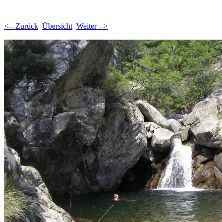
<-- Zurück
Übersicht
Weiter -->