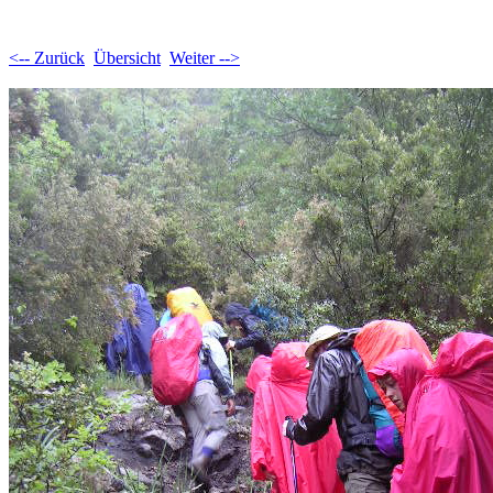
<-- Zurück
Übersicht
Weiter -->