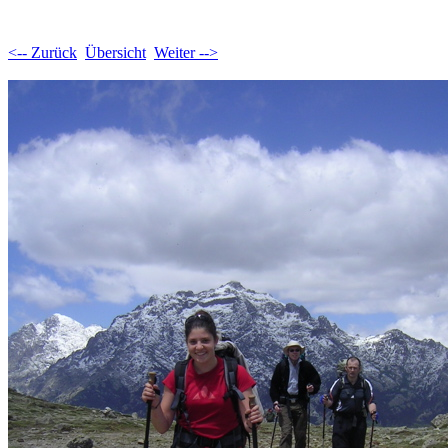
<-- Zurück
Übersicht
Weiter -->