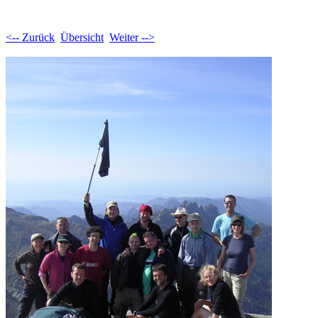
<-- Zurück
Übersicht
Weiter -->