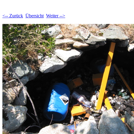
<-- Zurück
Übersicht
Weiter -->