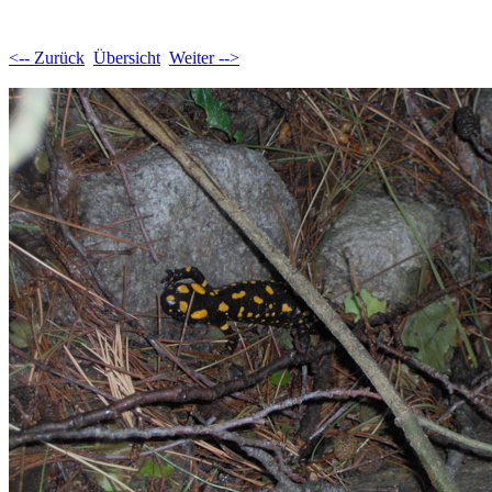
<-- Zurück
Übersicht
Weiter -->