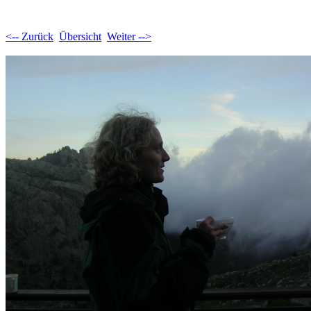
<-- Zurück
Übersicht
Weiter -->