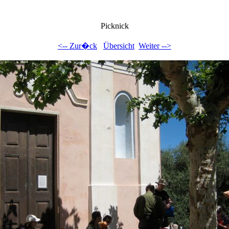
Picknick
<-- Zur�ck
Übersicht
Weiter -->