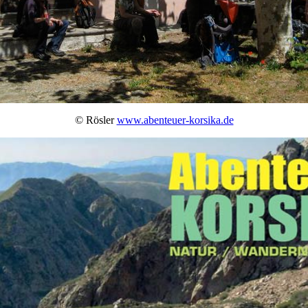
© Rösler
www.abenteuer-korsika.de