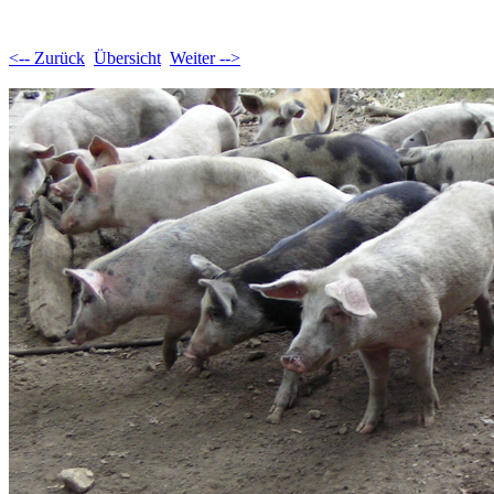
<-- Zurück
Übersicht
Weiter -->