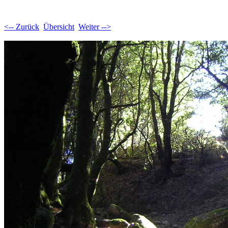
<-- Zurück
Übersicht
Weiter -->