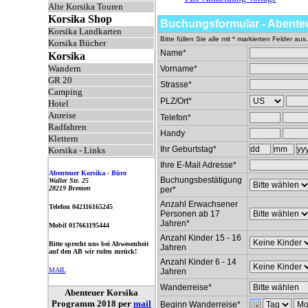
Alte Korsika Touren
Korsika Shop
Buchungsformular - Abente
Korsika Landkarten
Bitte füllen Sie alle mit * markierten Felder aus. 
Korsika Bücher
Name*
Korsika
Wandern
Vorname*
GR 20
Strasse*
Camping
PLZ/Ort*
Hotel
Anreise
Telefon*
Radfahren
Handy
Klettern
Ihr Geburtstag*
Korsika - Links
Ihre E-Mail Adresse*
Abenteuer Korsika - Büro
Buchungsbestätigung
Waller Str. 25
28219 Bremen
per*
Anzahl Erwachsener
Telefon 042116165245
Personen ab 17
Jahren*
Mobil 017661195444
Anzahl Kinder 15 - 16
Bitte sprecht uns bei Abwesenheit
Jahren
auf den AB wir rufen zurück!
Anzahl Kinder 6 - 14
MAIL
Jahren
Wanderreise*
Abenteuer Korsika
Programm 2018 per
mail
Beginn Wanderreise*