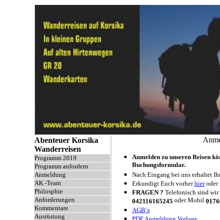
Anmel
Abenteuer Korsika
Wanderreisen
Anmelden zu unseren Reisen kö
Programm 2019
Buchungsformular.
Programm anfordern
Anmeldung
Nach Eingang bei uns erhaltet I
AK -Team
Erkundigt Euch vorher
hier
oder 
Philosphie
FRAGEN ?
Telefonisch sind wir
Anforderungen
oder Mobil
0
42116165245
0176
Kommentare
AGB´s
Ausrüstung
PDF Anmeldung Vorlage