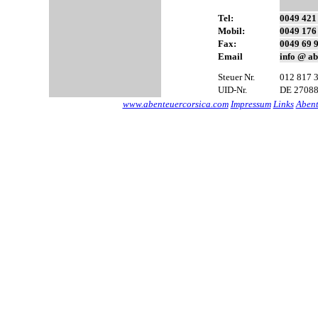
Tel:
0049 421 
Mobil:
0049 176
Fax:
0049 69 
Email
info @ a
Steuer Nr.
012 817 
UID-Nr.
DE 2708
www.abenteuercorsica.com
Impressum
Links
Abent